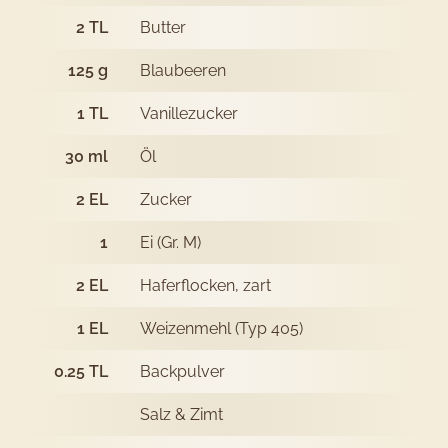
2
TL
Butter
125
g
Blaubeeren
1
TL
Vanillezucker
30
ml
Öl
2
EL
Zucker
1
Ei (Gr. M)
2
EL
Haferflocken, zart
1
EL
Weizenmehl (Typ 405)
0.25
TL
Backpulver
Salz & Zimt