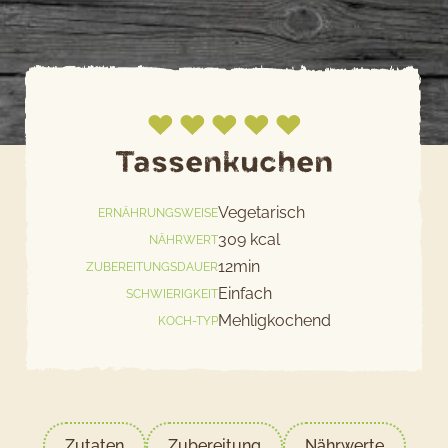
Tassenkuchen
Jetzt bewerten
Vegetarisch
ERNÄHRUNGSWEISE
309 kcal
NÄHRWERT
12min
ZUBEREITUNGSDAUER
Einfach
SCHWIERIGKEIT
Mehligkochend
KOCH-TYP
Zutaten
Zubereitung
Nährwerte