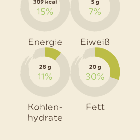
309 kcal
5 g
15%
7%
Energie
Eiweiß
28 g
20 g
11%
30%
Kohlen-
Fett
hydrate