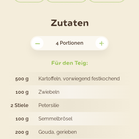
für
Zutaten
das
–
+
Rezept
4
Portionen
Patates
Köftesi
Für den Teig:
mit
500
g
Kartoffeln, vorwiegend festkochend
Joghurtsa
100
g
Zwiebeln
2
Stiele
Petersilie
100
g
Semmelbrösel
200
g
Gouda, gerieben