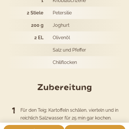
1
Knoblauchzehe
2
Stiele
Petersilie
200
g
Joghurt
2
EL
Olivenöl
Salz und Pfeffer
Chiliflocken
des
Zubereitung
Rezepts
Patates
Für den Teig: Kartoffeln schälen, vierteln und in
Köftesi
reichlich Salzwasser für 25 min gar kochen.
mit
Zwiebeln schälen und in feine Würfel schneiden.