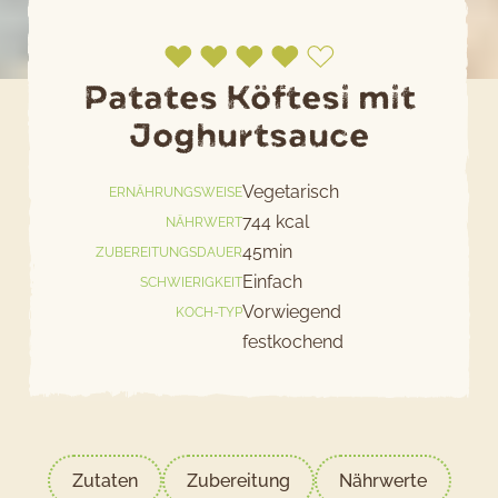
Patates Köftesi mit
Joghurtsauce
Jetzt bewerten
Vegetarisch
ERNÄHRUNGSWEISE
744 kcal
NÄHRWERT
45min
ZUBEREITUNGSDAUER
Einfach
SCHWIERIGKEIT
Vorwiegend
KOCH-TYP
festkochend
Zutaten
Zubereitung
Nährwerte