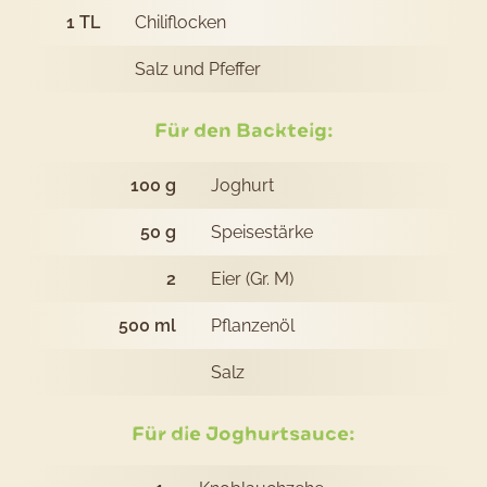
1
TL
Chiliflocken
Salz und Pfeffer
Für den Backteig:
100
g
Joghurt
50
g
Speisestärke
2
Eier (Gr. M)
500
ml
Pflanzenöl
Salz
Für die Joghurtsauce: