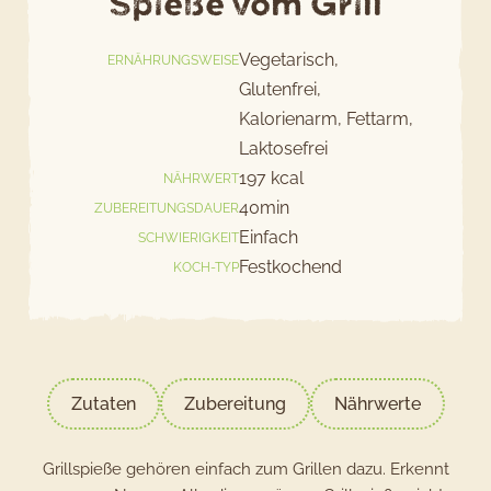
Spieße vom Grill
Jetzt bewerten
Vegetarisch,
ERNÄHRUNGSWEISE
Glutenfrei,
Kalorienarm, Fettarm,
Laktosefrei
197 kcal
NÄHRWERT
40min
ZUBEREITUNGSDAUER
Einfach
SCHWIERIGKEIT
Festkochend
KOCH-TYP
Zutaten
Zubereitung
Nährwerte
Grillspieße gehören einfach zum Grillen dazu. Erkennt