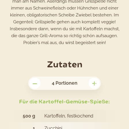
man am Namen. Allerdings müssen Grillspieße nicht
immer aus Schweinefleisch oder Hühnchen und einer
kleinen, obligatorischen Scheibe Zwiebel bestehen. Im
Gegenteil: Grillspieße gehen auch komplett veggie!
Insbesondere dann, wenn du sie mit Kartoffeln machst,
die das ganze Grill-Aroma so richtig schön aufsaugen.
Probier’s mal aus, du wirst begeistert sein!
für
Zutaten
das
–
+
Rezept
4
Portionen
Kartoffel-
Gemüse-
Für die Kartoffel-Gemüse-Spieße:
Spieße
500
g
Kartoffeln, festkochend
vom
1
Zucchini