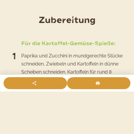
des
Zubereitung
Rezepts
Kartoffe
Für die Kartoffel-Gemüse-Spieße:
Gemüse
Paprika und Zucchini in mundgerechte Stücke
Spieße
schneiden, Zwiebeln und Kartoffeln in dünne
vom
Scheiben schneiden. Kartoffeln für rund 8
Grill
Minuten vorgaren, sie sollten noch ein klein
wenig fest sein.
Kräuter kleinhacken und in eine Schüssel
geben, Knoblauch dazupressen, Öl hinzugeben
und mit Salz und Pfeffer abschmecken.