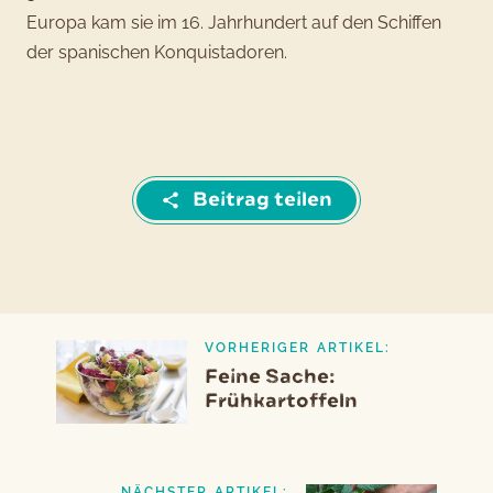
Europa kam sie im 16. Jahrhundert auf den Schiffen
der spanischen Konquistadoren.
Beitrag teilen
VORHERIGER ARTIKEL:
Beitragsnavigation
Vorheriger
Feine Sache:
Artikel
Frühkartoffeln
NÄCHSTER ARTIKEL: