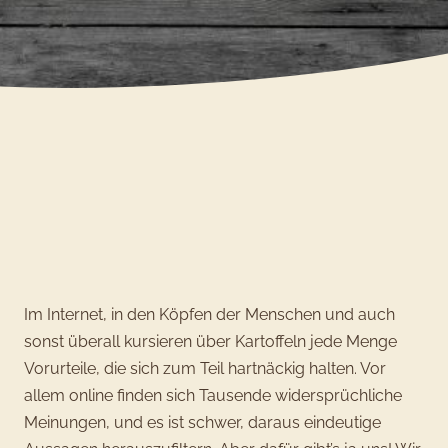
SCHON GEWUSST?
•
STORIES
•
TIPPS & TRICKS
Kartoffeln – die sechs
häufigsten Irrtümer
Artikel vom
23. Mai 2016
•
Lesezeit:
3
min
Im Internet, in den Köpfen der Menschen und auch
sonst überall kursieren über Kartoffeln jede Menge
Vorurteile, die sich zum Teil hartnäckig halten. Vor
allem online finden sich Tausende widersprüchliche
Meinungen, und es ist schwer, daraus eindeutige